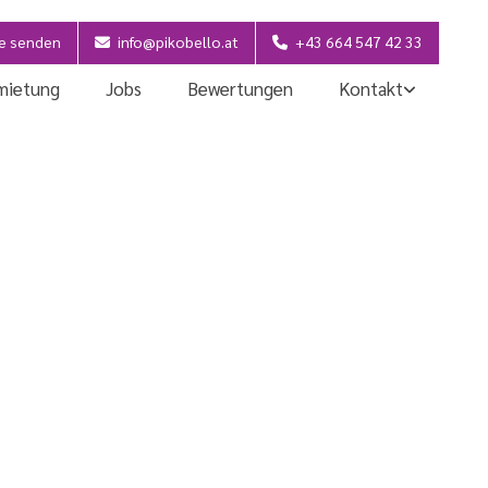
e senden
info@pikobello.at
+43 664 547 42 33
mietung
Jobs
Bewertungen
Kontakt