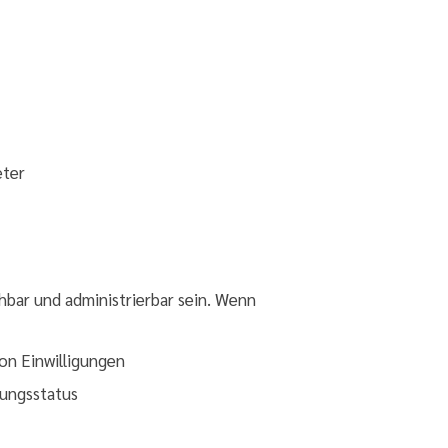
eter
hbar und administrierbar sein. Wenn
von Einwilligungen
gungsstatus