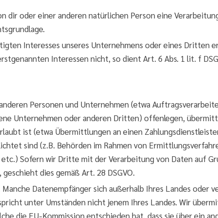
 von dir oder einer anderen natürlichen Person eine Verarbeit
htsgrundlage.
htigten Interesses unseres Unternehmens oder eines Dritten er
stgenannten Interessen nicht, so dient Art. 6 Abs. 1 lit. f DS
deren Personen und Unternehmen (etwa Auftragsverarbeitern
dene Unternehmen oder anderen Dritten) offenlegen, übermitte
erlaubt ist (etwa Übermittlungen an einen Zahlungsdienstleiste
pflichtet sind (z.B. Behörden im Rahmen von Ermittlungsverfah
 etc.) Sofern wir Dritte mit der Verarbeitung von Daten auf Gr
, geschieht dies gemäß Art. 28 DSGVO.
t. Manche Datenempfänger sich außerhalb Ihres Landes oder v
spricht unter Umständen nicht jenem Ihres Landes. Wir überm
lche die EU-Kommission entschieden hat, dass sie über ein 